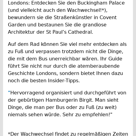
Londons: Entdecken Sie den Buckingham Palace
Repairs
(und vielleicht auch den Wachwechsel!*),
bewundern sie die Straßenkünstler in Covent
Mechanics
Garden und bestaunen Sie die grandiose
Architektur der St Paul’s Cathedral.
Contact
Auf dem Rad können Sie viel mehr entdecken als
More
zu Fuß und verpassen trotzdem nicht die Dinge,
die mit dem Bus unerreichbar wären. Ihr Guide
Directions
führt Sie nicht nur durch die atemberaubende
Contact
Geschichte Londons, sondern bietet Ihnen dazu
Repair Shop
noch die besten Insider-Tipps.
Tour/Hire Centre
"
Hervorragend organisiert und durchgeführt von
About
der gebürtigen Hamburgerin Birgit. Man sieht
Dinge, die man per Bus oder zu Fuß (zu weit)
Tour Guides
niemals sehen würde. Sehr zu empfehlen!"
Catherine
Nadja
*Der Wachwechsel findet zu regelmäßigen Zeiten