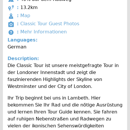
e
r
Carbon Frame
i
Created by Vectors Market
from the Noun Project
D
:
13.2km
a
f
i
Tandem
Created by Hea Poh Lin
:
Map
from the Noun Project
t
f
s
Created by Charlene Chen
from the Noun Project
P
:
Classic Tour Guest Photos
Boardman Carbon
i
i
t
h
M
:
Mehr Informationen
o
Wilier Triestina Carbon Road Bike
Created by Tahsin Tahil
c
from the Noun Project
a
o
Created by Arthur Shlain
o
from the Noun Project
Languages:
n
u
n
Children's
t
r
German
l
c
o
Female Bicycle with Child Seat (Rear Mounted)
e
t
e
Description:
A
I
Male Bicycle with Child Seat (Crossbar Mounted)
y
Die Classic Tour ist unsere meistgefragte Tour in
l
n
Male Bicycle with Child Seat (Rear Mounted)
der Londoner Innenstadt und zeigt die
b
f
faszinierenden Highlights der Skyline von
u
Accessories
o
Westminster und der City of London.
m
Helmets
Ihr Trip beginnt bei uns in Lambeth. Hier
Lights
bekommen Sie Ihr Rad und die nötige Ausrüstung
Panniers
und lernen Ihren Tour Guide kennen. Sie fahren
Locks
auf ruhigen Nebenstraßen und Radwegen zu
vielen der ikonischen Sehenswürdigkeiten
Repair Kits