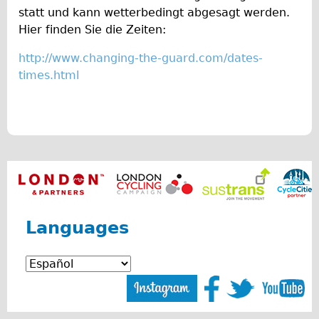
Safety
statt und kann wetterbedingt abgesagt werden.
Become an Agent
Hier finden Sie die Zeiten:
About
http://www.changing-the-guard.com/dates-
Blog
times.html
Our Core Values
Jobs
FAQ
Tour FAQ
Hire FAQ
Repair FAQ
Languages
Other FAQ
Bikes on Trains
Excursion Ideas
Press/ Reviews