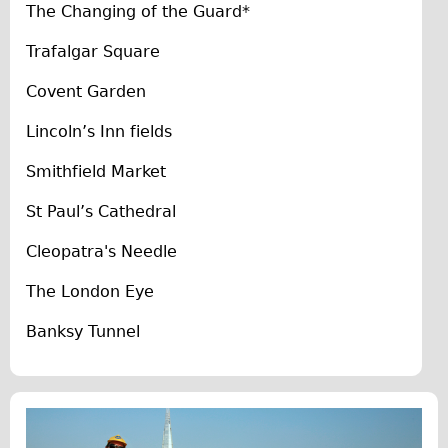
The Changing of the Guard*
The Sunset Tour
Trafalgar Square
The Family Tour
Ebike Tours
Covent Garden
Total e-London
Lincoln’s Inn fields
Destination London
Smithfield Market
Walking
St Paul’s Cathedral
West Walking Tour
City Walking Tour
Cleopatra's Needle
Groups
The London Eye
School Group
Banksy Tunnel
Adult Group
Hire
Bikes