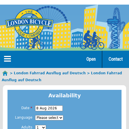
Jump
to
navigation
Open
Contact
Home
London Fahrrad Ausflug auf Deutsch
London Fahrrad
You
Ausflug auf Deutsch
are
Tours
here
Availability
Open Tours
The Gold Classic Tour
Date
*
E
Total e-London
Language
.
Original Tour
Adults
g