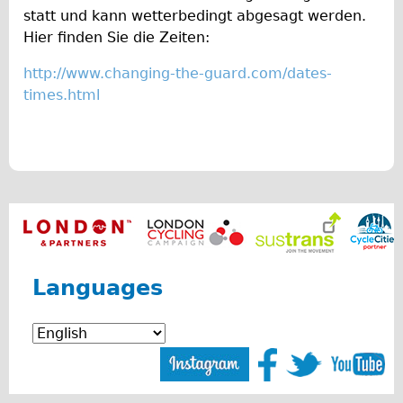
Safety
statt und kann wetterbedingt abgesagt werden.
Become an Agent
Hier finden Sie die Zeiten:
About
http://www.changing-the-guard.com/dates-
Blog
times.html
Our Core Values
Jobs
FAQ
Tour FAQ
Hire FAQ
Repair FAQ
Languages
Other FAQ
Bikes on Trains
Excursion Ideas
Press/ Reviews