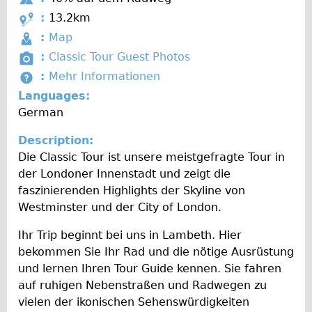
e
r
Wilier Triestina Carbon Road Bike
i
Created by Vectors Market
from the Noun Project
D
:
13.2km
a
ff
i
Mountain Bikes
Created by Hea Poh Lin
:
Map
from the Noun Project
t
i
s
Created by Charlene Chen
from the Noun Project
P
:
Classic Tour Guest Photos
Ridgeback Mountain Bike
i
c
t
h
M
:
Mehr Informationen
o
Saracen Mountain Bike
Created by Tahsin Tahil
u
from the Noun Project
a
o
Created by Arthur Shlain
o
from the Noun Project
Languages:
n
l
n
Children's
t
r
German
t
c
o
Female Bicycle with Child Seat (Rear Mounted)
e
y
e
Description:
A
I
Male Bicycle with Child Seat (Crossbar Mounted)
Die Classic Tour ist unsere meistgefragte Tour in
l
n
Male Bicycle with Child Seat (Rear Mounted)
der Londoner Innenstadt und zeigt die
b
f
faszinierenden Highlights der Skyline von
u
Accessories
o
Westminster und der City of London.
m
Helmets
Ihr Trip beginnt bei uns in Lambeth. Hier
Lights
bekommen Sie Ihr Rad und die nötige Ausrüstung
Panniers
und lernen Ihren Tour Guide kennen. Sie fahren
Locks
auf ruhigen Nebenstraßen und Radwegen zu
vielen der ikonischen Sehenswürdigkeiten
Repair Kits