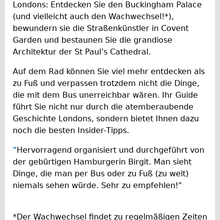
Londons: Entdecken Sie den Buckingham Palace
Repairs
(und vielleicht auch den Wachwechsel!*),
bewundern sie die Straßenkünstler in Covent
Mechanics
Garden und bestaunen Sie die grandiose
Architektur der St Paul’s Cathedral.
Contact
Auf dem Rad können Sie viel mehr entdecken als
More
zu Fuß und verpassen trotzdem nicht die Dinge,
die mit dem Bus unerreichbar wären. Ihr Guide
Directions
führt Sie nicht nur durch die atemberaubende
Contact
Geschichte Londons, sondern bietet Ihnen dazu
Repair Shop
noch die besten Insider-Tipps.
Tour/Hire Centre
"
Hervorragend organisiert und durchgeführt von
About
der gebürtigen Hamburgerin Birgit. Man sieht
Dinge, die man per Bus oder zu Fuß (zu weit)
Tour Guides
niemals sehen würde. Sehr zu empfehlen!"
Nadja
Catherine
*Der Wachwechsel findet zu regelmäßigen Zeiten