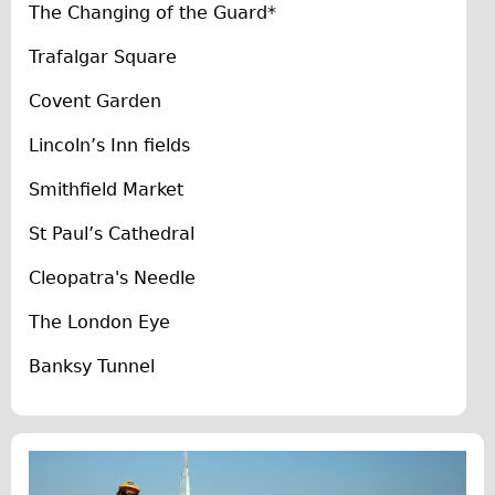
The Changing of the Guard*
The Sunset Tour
Trafalgar Square
The Family Tour
Ebike Tours
Covent Garden
Total e-London
Lincoln’s Inn fields
Destination London
Smithfield Market
Walking
St Paul’s Cathedral
West Walking Tour
City Walking Tour
Cleopatra's Needle
Groups
The London Eye
School Group
Banksy Tunnel
Adult Group
Hire
Bikes